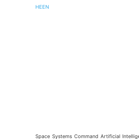
HE
EN
Space Systems Command Artificial Intelligence/Machine Learning (AI/ML) S