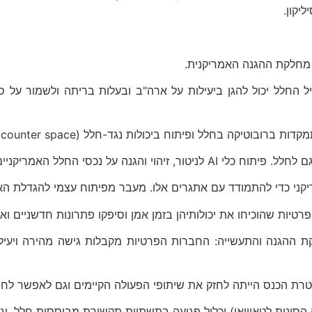
פעולה עם התעשייה, חיל החלל יכול להגן ביעילות על ארה"ב ובעלות בריתה ו
 ביכולות נגד-חלל (counter space) שעלולות לפגוע בנכסים האמריקניים.
יים הוא הכרחי ביותר בתקופה הנוכחית.
יקני כדי להתמודד עם אתגרים אלו. מעבר מפיתוח עצמי להגדלת ה
ת שהוכיחו את יכולותיהן בזמן אמן וסיפקו פתרונות חדשניים ואמ
 שיתופית זו נוצר מצב של win-win עבור מחלקת ההגנה והתעשייה: החברות הפרטיות מקבלות
טרת הכנס הייתה לחזק את שיתופי הפעולה הקיימים וגם לאפשר לחב
הסינית לטאוויאן) יכלול פגיעה בתשתיות תקשורת מבוססות חלל, וגם