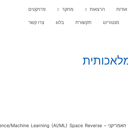
אודות
הרצאות
מחקר
פרויקטים
מנטורינג
תקשורת
בלוג
צרו קשר
מלאכותית
ביום רביעי האחרון השתתפתי בכנס שארגן פיקוד מערכות החלל האמריקני – pace Reverse