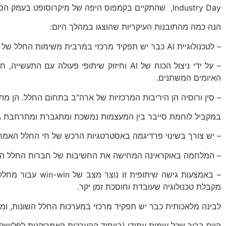
Industry Day, שהתקיים בקמפוס היפה של מיקרוסופט בעמק הסיליקון.
הנה כמה מהתובנות העיקריות שהוצגו במהלך היום:
– לטכנולוגיית AI כבר יש תפקיד מרכזי במרבית משימות החלל של מחלקת ההגנה האמריקנית.
– על ידי ניצול הכוח של AI וחיזוק שיתופי 
האיומים המשתנים.
– סין ורוסיה הן היריבות המרכזיות של ארה"ב בתחום החלל. הן מתמקדות ברובוטיקה בחלל ופיתוח
במקביל לוחמת סייבר בין המעצמות נמשכת ומתגברת ומתרחבת גם לחלל. פיתוח כלי AI לניטור, זיהוי והגנה על נכסי החלל האמריקנ
– יש צורך בשינוי פרדיגמה באסטרטגיות הרכש של חי החלל האמר
– המלחמה באוקראינה המחישה את החשיבות של חברות החלל הפרטיו
– באמצעות גישה
מקבלת טכנולוגיה שעובדת וחוסכת זמן יקר.
לבינה מלאכותית כבר יש תפקיד מרכזי במערכות החלל השונות, ומ
היום ברור שכל עימות עתידי (בייחוד ההערכות האמריקנית לפלישה 