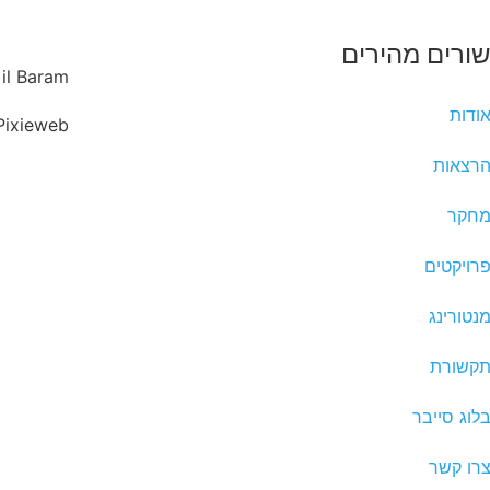
שורים מהירים
l Baram ©
ודות
Pixieweb
רצאות
חקר
רויקטים
נטורינג
קשורת
לוג סייבר
רו קשר