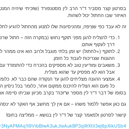
בסרטון קצר מסביר ד"ר הרב לין מסטנפורד (שזכיתי שיהיה המנט
האיזור שבו החתול יכול לשהות.
זה לא עבד כפי שציפה, ומהניסיונות שלו למנוע מהחתול להגיע לח
כדי להצליח להגן מפני תוקף נחוש (במקרה הזה – חתול שרו
דרך לעקוף אותם.
לתוקף (=לחתול) יש זמן בלתי מוגבל ולרוב הוא אינו ממהר 
ההגנות שצריכות לעבוד כל הזמן.
משאבים ומודיעין טוב לא מספיקים בהכרח כדי להתמודד עם 
אבל הוא לא מפסיק עד שהוא מצליח.
אמצעי ההגנה מצליחים להגן עד הנקודה שהם כבר לא. כלומר
כל פעם הוא הצליח להיכנס ממקום אחר, כלומר בכל ניסיון 
בסופו של דבר ד"ר לין מספר ש"זכה" בקרב מכיוון שביתו סיימה א
גם כאן אפשר ללמוד משהו – אם אין לך מחשב אף האקר לא ינסה 
קישור לסרטון ולמאמר קצר של ד"ר לין בנושא – ממליצה בחום!
v3NyAPMAq1l9VibBIwA3ukJleAukBP3qWXtiI3ej6pXikUSb4