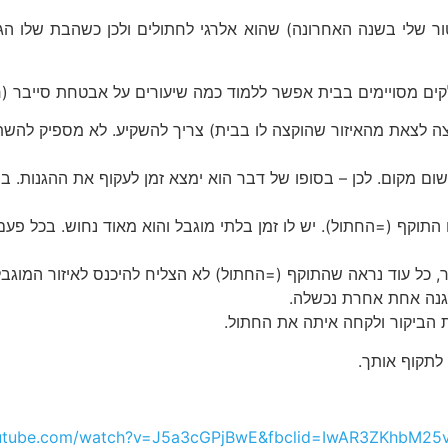
ור שלי בשנה האחרונה) שהוא אלרגי לחתולים ולכן כשהבת שלו ה
לקים מסויימים בבית אפשר ללמוד כמה שיעורים על אבטחת סייבר (
צה לצאת מהאיזור שהוקצה לו בבית) צריך להשקיע. לא מספיק להשתמ
לשום מקום. לכן – בסופו של דבר הוא ימצא זמן לעקוף את ההגנות. 
התוקף (=החתול). יש לו זמן בלתי מוגבל והוא מאוד נחוש. בכל פ
, כל עוד נראה שהתוקף (=החתול) לא הצליח להיכנס לאיזור המוגב
הגנה אחת אחרת נכשלה.
ת הביקור ולקחה איתה את החתול.
לתקוף אותך.
outube.com/watch?v=J5a3cGPjBwE&fbclid=IwAR3ZKhbM25