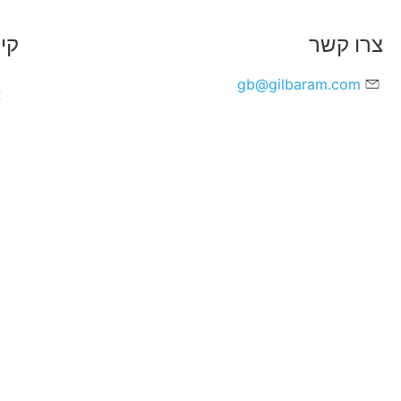
צרו קשר
קי
gb@gilbaram.com
א
ה
מ
פ
מ
ת
ב
צ