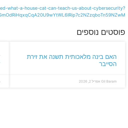
-ed-what-a-house-cat-can-teach-us-about-cybersecurity?
fofGmOdRiHqxqCqA20U9wYtWL6IRip7c2NZzqboTn59NZwM
פוסטים נוספים
האם בינה מלאכותית תשנה את זירת
ש
הסייבר
ש
Gil Baram
אפריל 2, 2026
m